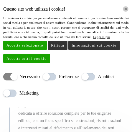
Vai
Questo sito web utilizza i cookie!
al
contenuto
Utilizziamo i cookie per personalizzare contenuti ed annunci, per fornire funzionalità dei
social media e per analizzare il nostro traffico. Condividiamo inoltre informazioni sul modo
in cui utilizza il nostro sito con i nostri partner che si occupano di analisi dei dati web,
pubblicità e social media, i quali potrebbero combinarle con altre informazioni che ha
fornito loro o che hanno raccolto dal suo utilizzo dei loro servizi.
Leggi di più
Servizi
Accetta selezionato
Rifiuta
Informazioni sui cookie
Accetta tutti i cookie
I Nostri Servizi
Art Restruttura
Necessario
Preferenze
Analitici
Marketing
Benvenuto da Art Restruttura, il partner ideale per i tuoi
progetti di costruzione e ristrutturazione. Siamo un’azienda
dedicata a offrire soluzioni complete per le tue esigenze
edilizie, con un focus specifico su costruzioni, ristrutturazioni
e interventi mirati al rifacimento e all’isolamento dei tetti.