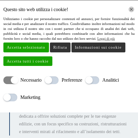
Vai
Questo sito web utilizza i cookie!
al
contenuto
Utilizziamo i cookie per personalizzare contenuti ed annunci, per fornire funzionalità dei
social media e per analizzare il nostro traffico. Condividiamo inoltre informazioni sul modo
in cui utilizza il nostro sito con i nostri partner che si occupano di analisi dei dati web,
pubblicità e social media, i quali potrebbero combinarle con altre informazioni che ha
fornito loro o che hanno raccolto dal suo utilizzo dei loro servizi.
Leggi di più
Chi Siamo
Accetta selezionato
Rifiuta
Informazioni sui cookie
Accetta tutti i cookie
Art Restruttura
Necessario
Preferenze
Analitici
Marketing
Benvenuto da Art Restruttura, il partner ideale per i tuoi
progetti di costruzione e ristrutturazione. Siamo un’azienda
dedicata a offrire soluzioni complete per le tue esigenze
edilizie, con un focus specifico su costruzioni, ristrutturazioni
e interventi mirati al rifacimento e all’isolamento dei tetti.