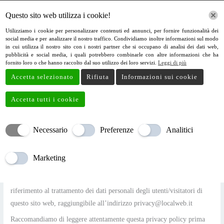
Vai
Questo sito web utilizza i cookie!
al
contenuto
Utilizziamo i cookie per personalizzare contenuti ed annunci, per fornire funzionalità dei
social media e per analizzare il nostro traffico. Condividiamo inoltre informazioni sul modo
in cui utilizza il nostro sito con i nostri partner che si occupano di analisi dei dati web,
pubblicità e social media, i quali potrebbero combinarle con altre informazioni che ha
fornito loro o che hanno raccolto dal suo utilizzo dei loro servizi.
Leggi di più
Accetta selezionato
Rifiuta
Informazioni sui cookie
Accetta tutti i cookie
Necessario
Preferenze
Analitici
Informativa sul trattamento dei dati personali
Privacy Policy
Marketing
Introduzione
La presente Policy ha lo scopo di descrivere le modalità di gestione in
riferimento al trattamento dei dati personali degli utenti/visitatori di
questo sito web, raggiungibile all’indirizzo privacy@localweb.it
Raccomandiamo di leggere attentamente questa privacy policy prima